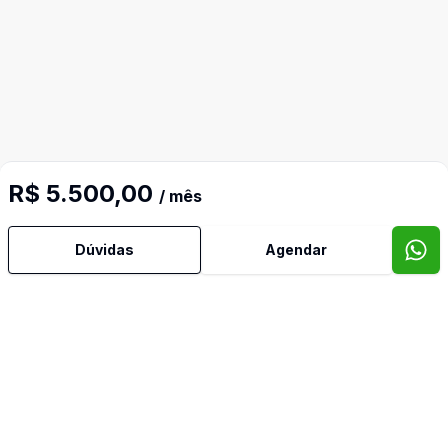
R$ 5.500,00
/ mês
Mais informações
Dúvidas
Agendar
Banheiro Social
Cozinha
Dormitório com Armários
Imóveis semelhantes