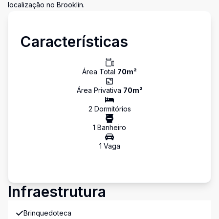
localização no Brooklin.
Características
Área Total
70
m²
Área Privativa
70
m²
2
Dormitório
s
1
Banheiro
1
Vaga
Infraestrutura
Brinquedoteca