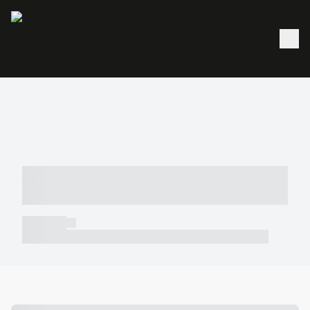
----- ----- -- ------ ---- ---- -- ----- -----
----- --- ------
----- -----
----- ----- -- ------ ---- ---- -- ----- ----- ----- --- ------