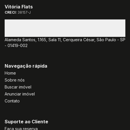
Vitória Flats
CRECI:
38157-J
(11) 3085-1381
(11) 3382-7077
atendimento@vitoriaflats.com.br
Alameda Santos, 1.165, Sala 11, Cerqueira César, São Paulo - SP
- 01419-002
Navegação rápida
Home
Sobre nós
Buscar imóvel
Anunciar imóvel
Contato
Suporte ao Cliente
Faça sua reserva