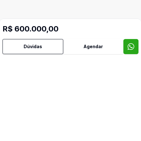
R$ 600.000,00
Imóveis semelhantes
Confira imóveis semelhantes
Dúvidas
Agendar
Cód:
4572
Comparar
Có