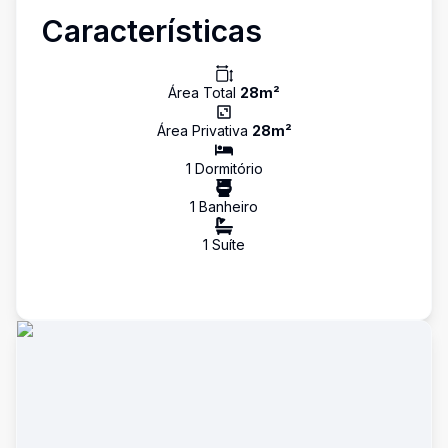
Características
Área Total
28
m²
Área Privativa
28
m²
1
Dormitório
1
Banheiro
1
Suíte