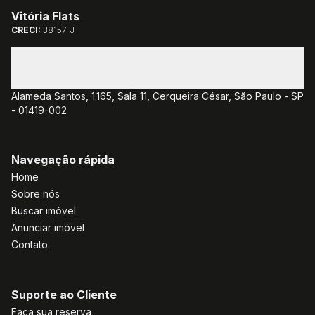
Vitória Flats
CRECI:
38157-J
(11) 3085-1381
(11) 3382-7077
atendimento@vitoriaflats.com.br
Alameda Santos, 1.165, Sala 11, Cerqueira César, São Paulo - SP
- 01419-002
Navegação rápida
Home
Sobre nós
Buscar imóvel
Anunciar imóvel
Contato
Suporte ao Cliente
Faça sua reserva