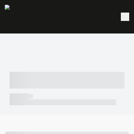
----- ----- -- ------ ---- ---- -- ----- -----
----- --- ------
----- -----
----- ----- -- ------ ---- ---- -- ----- ----- ----- --- ------