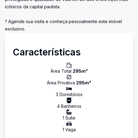
icônicos da capital paulista.
? Agende sua visita e conheça pessoalmente este imóvel
exclusivo.
Características
Área Total
295
m²
Área Privativa
295
m²
3
Dormitório
s
4
Banheiro
s
1
Suíte
1
Vaga