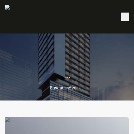
...
Buscar imóvel
...