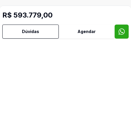
R$ 593.779,00
Dúvidas
Agendar
Imóveis semelhantes
Confira imóveis semelhantes
Cód:
1510
Comparar
Có