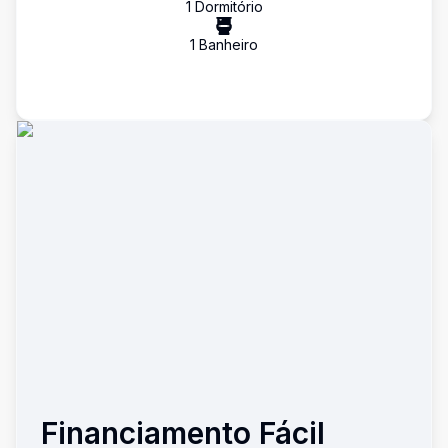
1
Dormitório
1
Banheiro
Financiamento Fácil