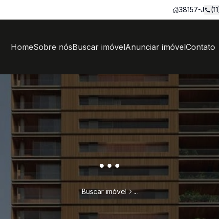
38157-J
(1
Home
Sobre nós
Buscar imóvel
Anunciar imóvel
Contato
...
Buscar imóvel
...