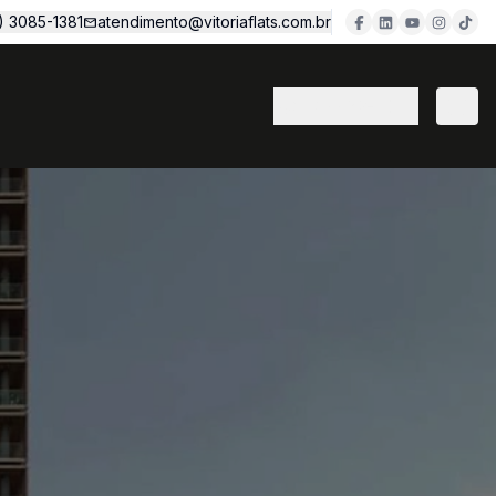
1) 3085-1381
atendimento@vitoriaflats.com.br
(11) 3382-7077