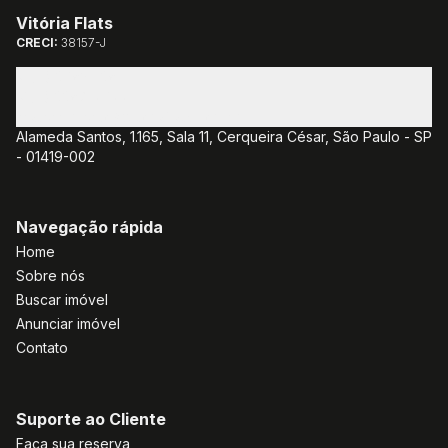
Vitória Flats
CRECI:
38157-J
(11) 3085-1381
(11) 3382-7077
atendimento@vitoriaflats.com.br
Alameda Santos, 1.165, Sala 11, Cerqueira César, São Paulo - SP
- 01419-002
Navegação rápida
Home
Sobre nós
Buscar imóvel
Anunciar imóvel
Contato
Suporte ao Cliente
Faça sua reserva