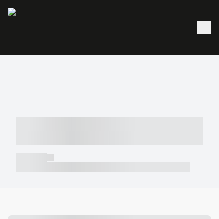
----- ----- -- ------ ---- ---- -- ----- -----
----- --- ------
----- -----
----- ----- -- ------ ---- ---- -- ----- ----- ----- --- ------