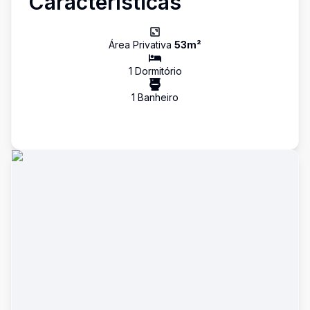
Características
Área Privativa
53
m²
1
Dormitório
1
Banheiro