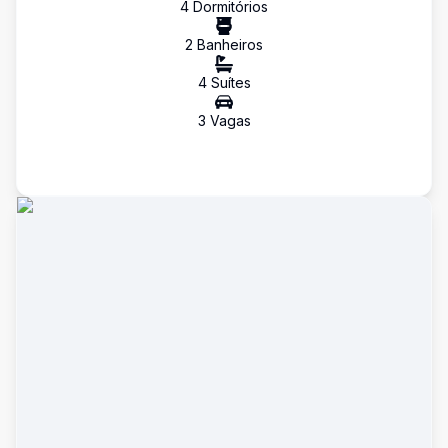
4
Dormitório
s
2
Banheiro
s
4
Suíte
s
3
Vaga
s