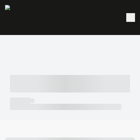
----- ----- -- ------ ---- ---- -- ----- -----
----- --- ------
----- -----
----- ----- -- ------ ---- ---- -- ----- ----- ----- --- ------