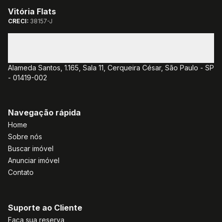
Vitória Flats
CRECI:
38157-J
(11) 3085-1381
(11) 3382-7077
atendimento@vitoriaflats.com.br
Alameda Santos, 1.165, Sala 11, Cerqueira César, São Paulo - SP
- 01419-002
Navegação rápida
Home
Sobre nós
Buscar imóvel
Anunciar imóvel
Contato
Suporte ao Cliente
Faça sua reserva