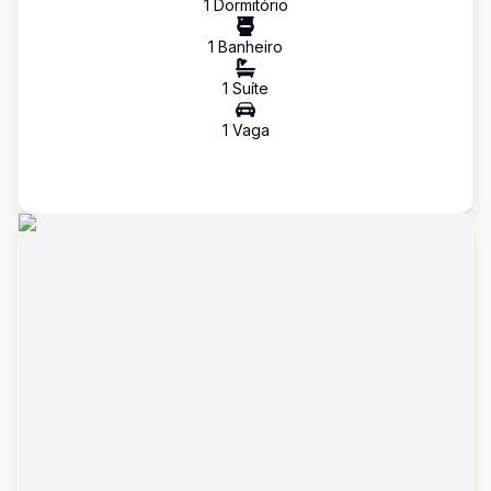
1
Dormitório
1
Banheiro
1
Suíte
1
Vaga