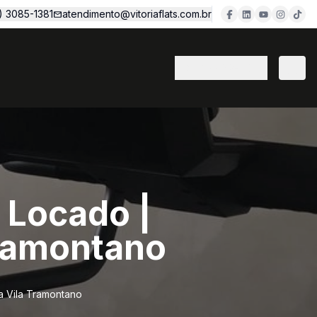
1) 3085-1381
atendimento@vitoriaflats.com.br
(11) 3382-7077
 Locado |
Tramontano
a Vila Tramontano