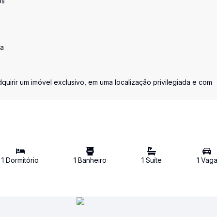
os
ta
uirir um imóvel exclusivo, em uma localização privilegiada e com
1
Dormitório
1
Banheiro
1
Suíte
1
Vag