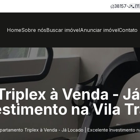
38157-J
(1
Home
Sobre nós
Buscar imóvel
Anunciar imóvel
Contato
riplex à Venda - Já
estimento na Vila 
partamento Triplex à Venda - Já Locado | Excelente Investimento n