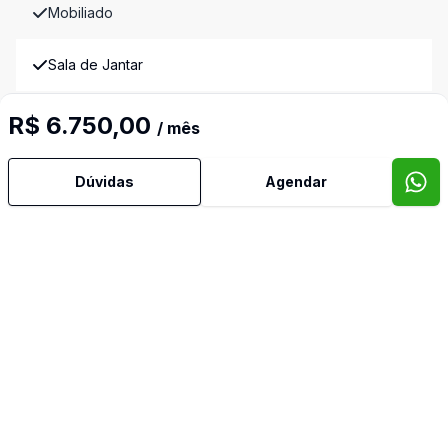
Mobiliado
Sala de Jantar
Sala de TV
R$ 6.750,00
/ mês
Imóveis semelhantes
Dúvidas
Agendar
Confira imóveis semelhantes
Cód:
17834805
Comparar