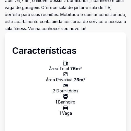
Com 76,7 m², o imóvel possui 2 dormitórios, 1 banheiro e uma
vaga de garagem. Oferece sala de jantar e sala de TV,
perfeito para suas reuniões. Mobiliado e com ar condicionado,
este apartamento conta ainda com área de serviço e acesso a
sala fitness. Venha conhecer seu novo lar!
Características
Área Total
76
m²
Área Privativa
76
m²
2
Dormitório
s
1
Banheiro
1
Vaga