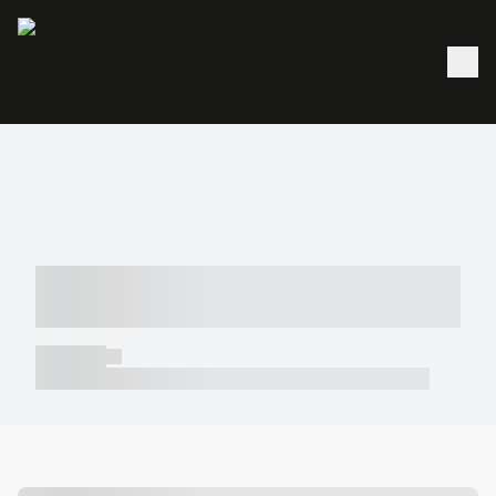
----- ----- -- ------ ---- ---- -- ----- -----
----- --- ------
----- -----
----- ----- -- ------ ---- ---- -- ----- ----- ----- --- ------