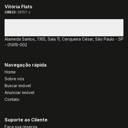
Vitória Flats
CRECI:
38157-J
(11) 3085-1381
(11) 3382-7077
atendimento@vitoriaflats.com.br
Alameda Santos, 1.165, Sala 11, Cerqueira César, São Paulo - SP
- 01419-002
Navegação rápida
Home
Sobre nós
Buscar imóvel
Anunciar imóvel
Contato
Suporte ao Cliente
Faça sua reserva