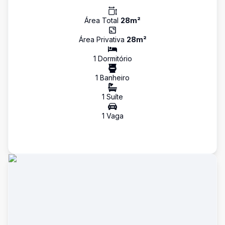
Área Total
28
m²
Área Privativa
28
m²
1
Dormitório
1
Banheiro
1
Suíte
1
Vaga