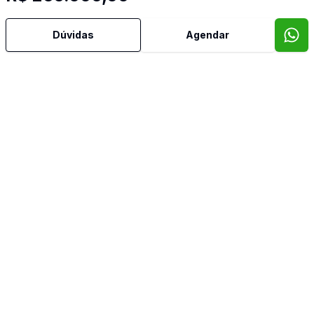
Sistema de Alarme
Dúvidas
Agendar
Churrasqueira
Mobiliado
Piscina
Sacada
TV Coletiva
Imóveis semelhantes
Confira imóveis semelhantes