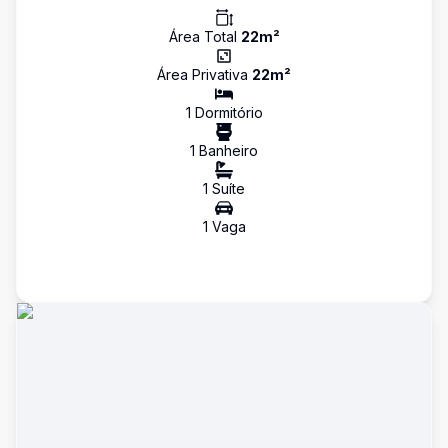
Área Total
22
m²
Área Privativa
22
m²
1
Dormitório
1
Banheiro
1
Suíte
1
Vaga