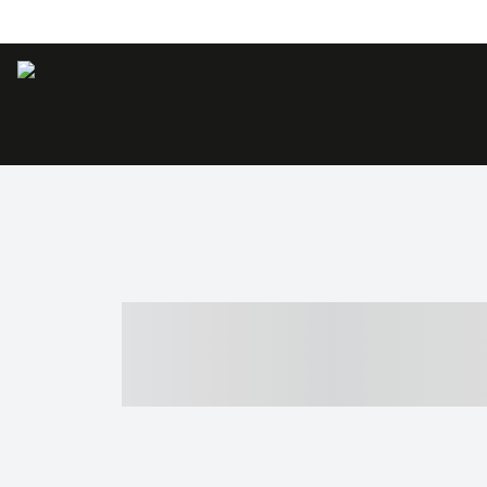
----- ----- -- -
- ------