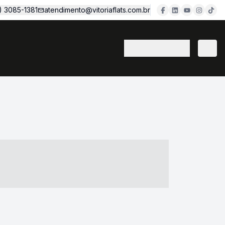
1) 3085-1381
atendimento@vitoriaflats.com.br
(11) 3382-7077
- ----- ----- --