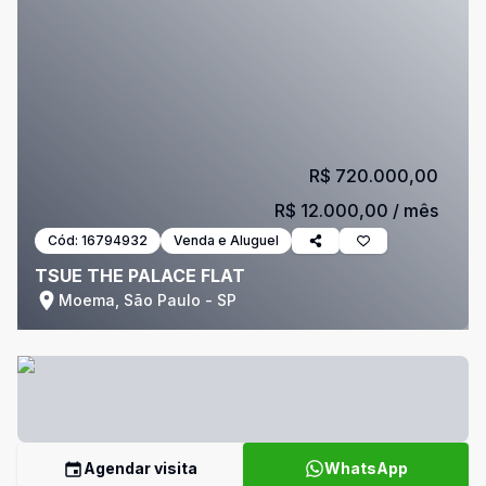
R$ 720.000,00
R$ 12.000,00
/ mês
Cód:
16794932
Venda e Aluguel
TSUE THE PALACE FLAT
Moema, São Paulo - SP
Agendar visita
WhatsApp