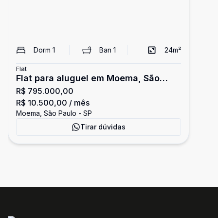
Dorm
1
Ban
1
24
m²
Flat
Flat para aluguel em Moema, São
R$ 795.000,00
Paulo
R$ 10.500,00
/ mês
Moema, São Paulo - SP
Tirar dúvidas