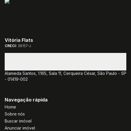
Vitória Flats
CRECI:
38157-J
(11) 3085-1381
(11) 3382-7077
atendimento@vitoriaflats.com.br
Alameda Santos, 1.165, Sala 11, Cerqueira César, São Paulo - SP
- 01419-002
Navegação rápida
Home
Sobre nós
Buscar imóvel
Anunciar imóvel