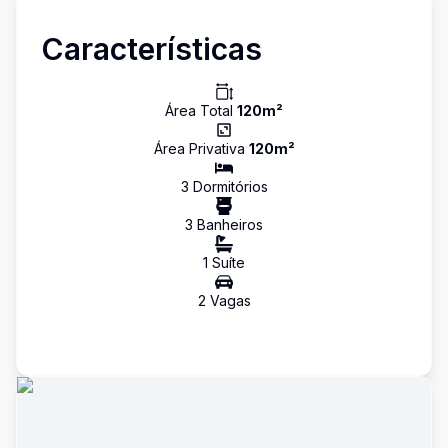
Características
Área Total
120
m²
Área Privativa
120
m²
3
Dormitório
s
3
Banheiro
s
1
Suíte
2
Vaga
s