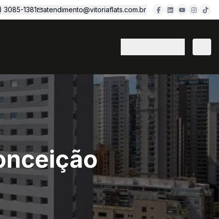
1) 3085-1381
atendimento@vitoriaflats.com.br
(11) 3382-7077
Conceição