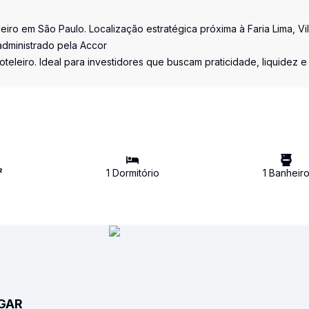
leiro em São Paulo. Localização estratégica próxima à Faria Lima, Vi
dministrado pela Accor
teleiro. Ideal para investidores que buscam praticidade, liquidez e
²
1
Dormitório
1
Banheir
UGAR