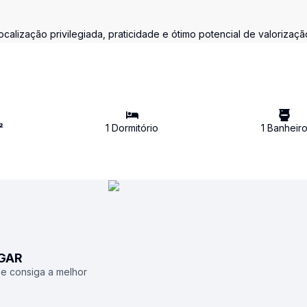
alização privilegiada, praticidade e ótimo potencial de valorizaçã
²
1
Dormitório
1
Banheir
UGAR
 e consiga a melhor