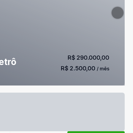
R$ 290.000,00
etrô
R$ 2.500,00
/ mês