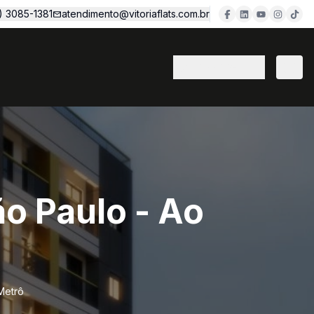
1) 3085-1381
atendimento@vitoriaflats.com.br
(11) 3382-7077
o Paulo - Ao
Metrô