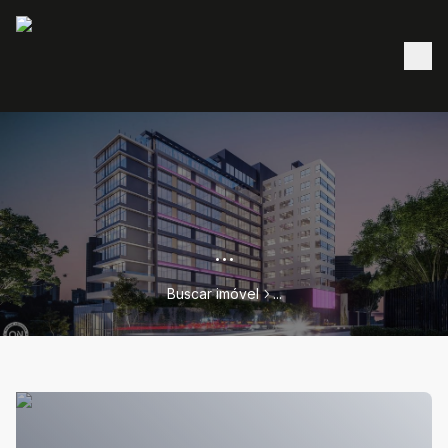
...
Buscar imóvel
...