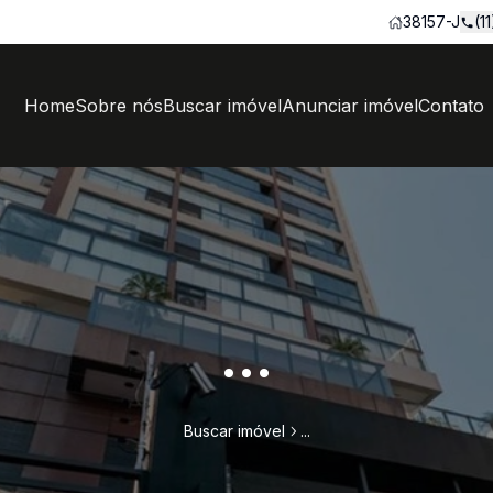
38157-J
(1
Home
Sobre nós
Buscar imóvel
Anunciar imóvel
Contato
...
Buscar imóvel
...