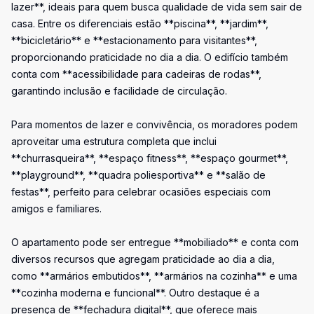
lazer**, ideais para quem busca qualidade de vida sem sair de
casa. Entre os diferenciais estão **piscina**, **jardim**,
**bicicletário** e **estacionamento para visitantes**,
proporcionando praticidade no dia a dia. O edifício também
conta com **acessibilidade para cadeiras de rodas**,
garantindo inclusão e facilidade de circulação.
Para momentos de lazer e convivência, os moradores podem
aproveitar uma estrutura completa que inclui
**churrasqueira**, **espaço fitness**, **espaço gourmet**,
**playground**, **quadra poliesportiva** e **salão de
festas**, perfeito para celebrar ocasiões especiais com
amigos e familiares.
O apartamento pode ser entregue **mobiliado** e conta com
diversos recursos que agregam praticidade ao dia a dia,
como **armários embutidos**, **armários na cozinha** e uma
**cozinha moderna e funcional**. Outro destaque é a
presença de **fechadura digital**, que oferece mais