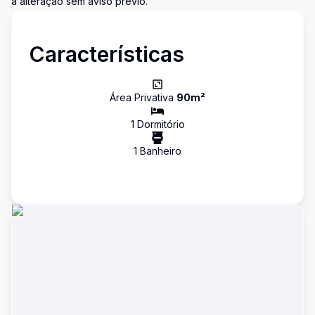
a alteração sem aviso prévio.
Características
Área Privativa
90
m²
1
Dormitório
1
Banheiro