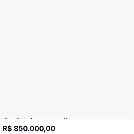
Imóveis semelhantes
R$ 850.000,00
Confira imóveis semelhantes