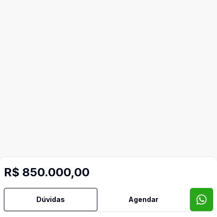
Mais informações
R$ 850.000,00
Ar Condicionado
Dúvidas
Agendar