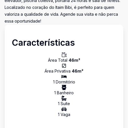
elevador, piscina coletiva, portaria 24 horas e sala de fitness.
Localizado no coração do Itaim Bibi, é perfeito para quem
valoriza a qualidade de vida. Agende sua visita e não perca
essa oportunidade!
Características
Área Total
46
m²
Área Privativa
46
m²
1
Dormitório
1
Banheiro
1
Suíte
1
Vaga