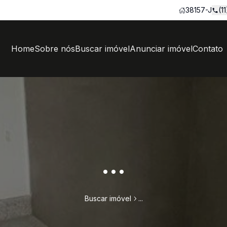
38157-J
(1
Home
Sobre nós
Buscar imóvel
Anunciar imóvel
Contato
...
Buscar imóvel
...