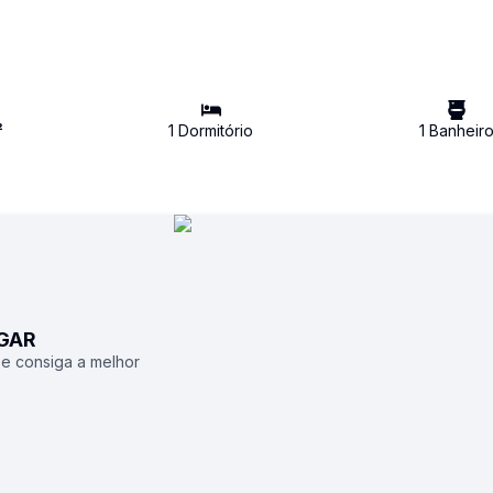
²
1
Dormitório
1
Banheir
UGAR
 e consiga a melhor