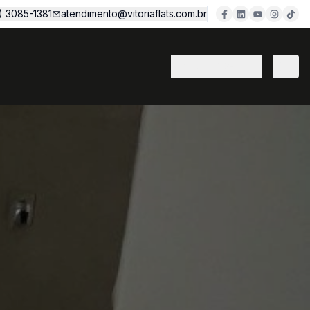
1) 3085-1381
atendimento@vitoriaflats.com.br
(11) 3382-7077