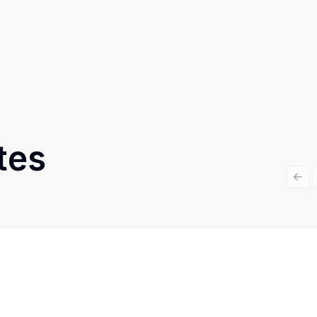
tes
Prev
Cód:
17829122
Comparar