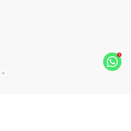
1
ious slide
Next slide
Cód:
17834946
Comparar