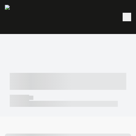
----- ----- -- ------ ---- ---- -- ----- -----
----- --- ------
----- -----
----- ----- -- ------ ---- ---- -- ----- ----- ----- --- ------