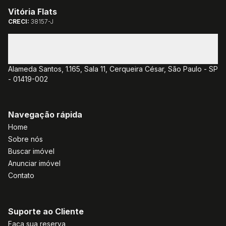
Vitória Flats
CRECI:
38157-J
(11) 3085-1381
(11) 3382-7077
atendimento@vitoriaflats.com.br
Alameda Santos, 1.165, Sala 11, Cerqueira César, São Paulo - SP
- 01419-002
Navegação rápida
Home
Sobre nós
Buscar imóvel
Anunciar imóvel
Contato
Suporte ao Cliente
Faça sua reserva